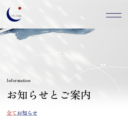
ホーム
Home
お知らせとご案内
Information
私たちのこと
ABOUT us
Information
お知らせとご案内
コースのご案内
Course
教室一覧
School chart
全て
お知らせ
コラム
Column